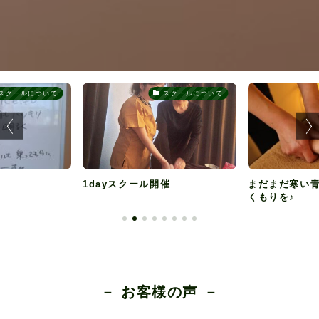
スクールについて
サロンについて
ル開催
まだまだ寒い青森に、バリのぬ
冷えやすい
くもりを♪
リニーズ
－ お客様の声 －