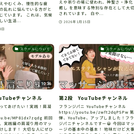
えや祈りの場に使われ、神聖さ・浄化
えやむくみ、慢性的な疲
癒し を意味する特別な存在として大
の乱れに悩んでいる方がと
されています。 白や...
じています。 これは、気候
い生活...
2026年1月15日
8日
スクールについて
スクールについ
uTubeチャンネル
第2段 YouTubeチャンネル
ってあげたい！実践！肩凝
フランジパニ YouTubeチャンネル
https://youtu.be/zwft2dqPSPw 
utu.be/MP81dx7zqdg 前回
弾、YouTube、アップしました！フ
、実践編の肩凝り用のマッ
ジパニチャンネルですー😀 今回はマ
けします！ 大切な人にぜひ
ージの基本中の基本！ 地味だけど大