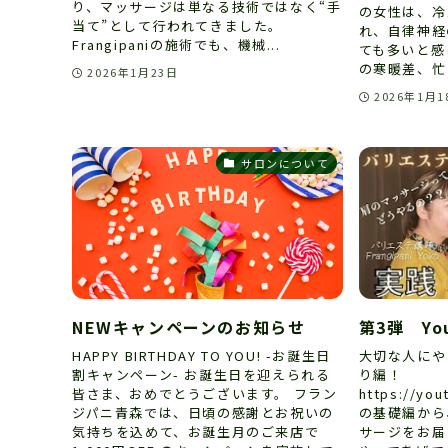
り、マッサージは単なる技術ではなく“手
の女性は、冷
当て”として行われてきました。
れ、自律神経
Frangipaniの施術でも、機械...
ても多いと感
の寒暖差、忙し
2026年1月23日
2026年1月1
サロンについて
NEWキャンペーンのお知らせ
第3弾 Yo
HAPPY BIRTHDAY TO YOU! -お誕生日
大切な人にや
割キャンペーン- お誕生日を迎えられる
り編！
皆さま、おめでとうございます。 フラン
https://yo
ジパニ青森では、日頃の感謝とお祝いの
の基礎編から
気持ちを込めて、お誕生月のご来店で
サージをお届