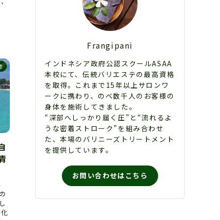
ら、
Frangipani
インドネシア政府公認スクールASAA
修
本校にて、伝統バリエステの最高資格
を取得。これまで15年以上サロンワ
ークに携わり、のべ数千人のお客様の
身体を施術してきました。
“深部へしっかり届く圧”と“流れるよ
うな密着ストローク”を組み合わせ
た、本場のバリニーズトリートメント
自
を提供しています。
 青
お問い合わせはこちら
半
の
し
浄化