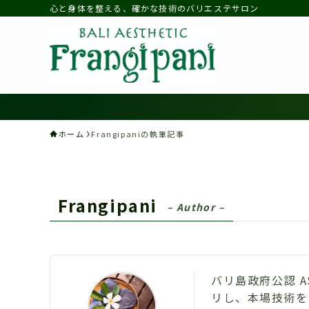
心と身体を整える、確かな技術のバリエステサロン
ホーム
Frangipaniの執筆記事
Frangipani
– Author –
バリ島政府公認 
リし、本場技術を