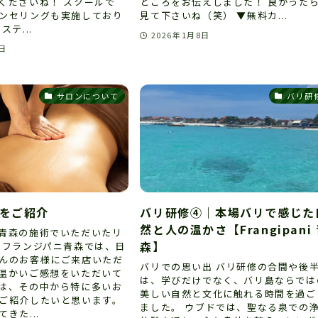
くださいね！ スクールで
ところをお伝えしました！ 良かった
ンセリングも実施しており
見て下さいね（笑） ▼無料カ...
ステ...
2026年1月8日
8日
サロンについて
バリ研
をご紹介
バリ研修④｜本場バリで感じた
然と人の温かさ【Frangipani
青森の施術でいただいたリ
森】
 フランジパニ青森では、日
んのお客様にご来店いただ
バリでの思い出 バリ研修の合間や後
温かいご感想をいただいて
は、学びだけでなく、バリ島ならでは
は、その中から特に多いお
美しい自然と文化に触れる時間を過ご
ご紹介したいと思います。
ました。 ウブドでは、聖なる泉での
きた...