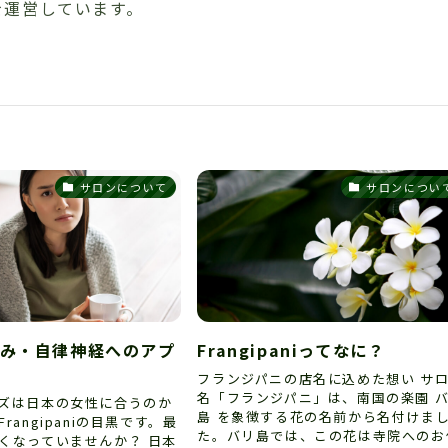
を運営しています。
サロンについて
サロンについ
み・自律神経へのアプ
Frangipaniってなに？
フランジパニの店名に込めた想い サ
名「フランジパニ」は、南国の楽園 
ズは日本の女性に合うのか
島 を象徴する花の名前から名付けま
rangipaniの目黒です。最
た。バリ島では、この花は寺院へのお
くなっていませんか？ 日本