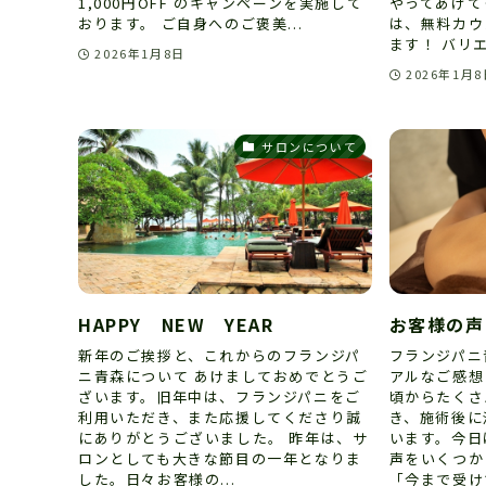
1,000円OFF のキャンペーンを実施して
やってあげて
おります。 ご自身へのご褒美...
は、無料カウ
ます！ バリエ
2026年1月8日
2026年1月
サロンについて
HAPPY NEW YEAR
お客様の声
新年のご挨拶と、これからのフランジパ
フランジパニ
ニ青森について あけましておめでとうご
アルなご感想
ざいます。旧年中は、フランジパニをご
頃からたくさ
利用いただき、また応援してくださり誠
き、施術後に
にありがとうございました。 昨年は、サ
います。今日
ロンとしても大きな節目の一年となりま
声をいくつか
した。日々お客様の...
「今まで受けて